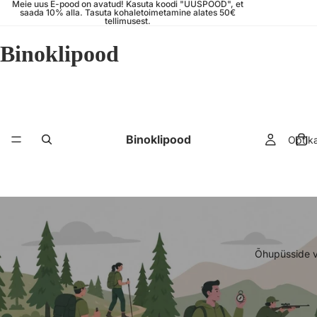
Meie uus E-pood on avatud! Kasuta koodi "UUSPOOD", et
saada 10% alla. Tasuta kohaletoimetamine alates 50€
tellimusest.
Binoklipood
Binoklipood
Optik
Õhupüsside v