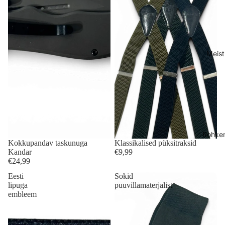
Meist
Rohke
Kokkupandav taskunuga
Klassikalised püksitraksid
Kandar
€9,99
€24,99
Eesti
Sokid
lipuga
puuvillamaterjalist
embleem