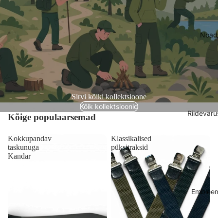
Noad
Sirvi kõiki kollektsioone
Kõik kollektsioonid
Riidevaru
Kõige populaarsemad
Kokkupandav
Klassikalised
taskunuga
püksitraksid
Kandar
Emblee